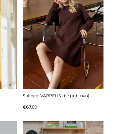
Suknelė VARPELIS (be gobtuvo)
€
67.00