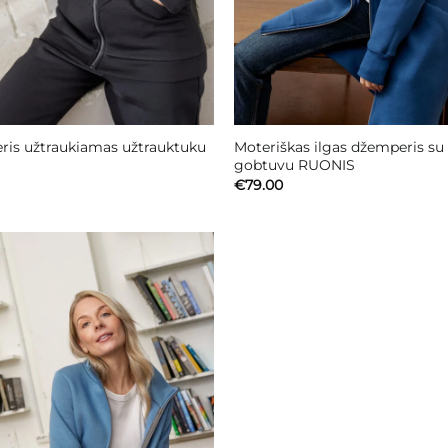
is užtraukiamas užtrauktuku
Moteriškas ilgas džemperis su
gobtuvu RUONIS
€
79.00
Mėgstamiausias