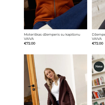
Moteriškas džemperis su kapišonu
Džemper
VAIVA
VAIVA
€
72.00
€
72.00
New
Mėgstamiausias