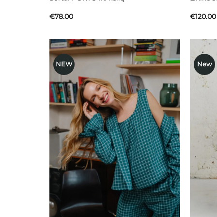
€
78.00
€
120.00
NEW
New
Mėgstamiausias