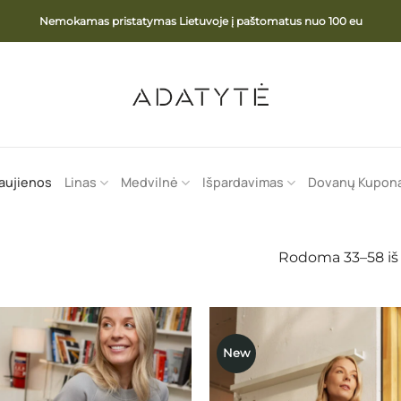
Nemokamas pristatymas Lietuvoje į paštomatus nuo 100 eu
aujienos
Linas
Medvilnė
Išpardavimas
Dovanų Kupon
Rodoma 33–58 iš
New
Mėgstamiausias
Mėgstami