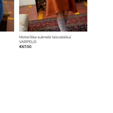
Moteriška suknelė laisvalaikui
VARPELIS
€
67.00