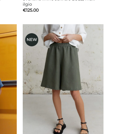
ilgio
€
125.00
NEW
ausias
Mėgstamiausias