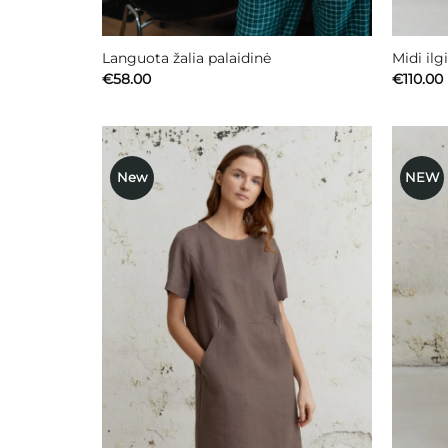
Languota žalia palaidinė
Midi ilg
€
58.00
€
110.00
New
NEW
Mėgstamiausias