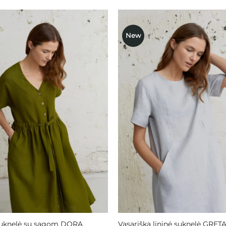
New
Mėgstamiausias
Mėgstami
suknelė su sagom DORA
Vasariška lininė suknelė GRET