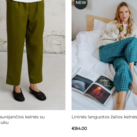
NEW
Mėgstamiausias
Mėgstami
aurėjančios kelnės su
Lininės languotos žalios kelnė
tuku
€
84.00