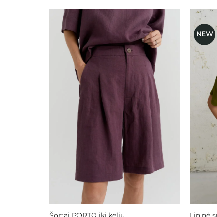
NEW
Mėgstamiausias
Šortai PORTO iki kelių
Lininė 