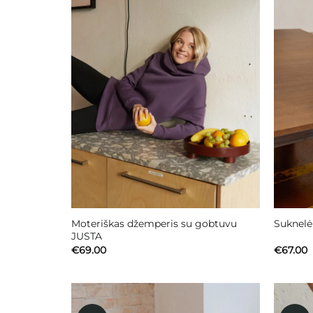
Moteriškas džemperis su gobtuvu
Suknel
JUSTA
€
69.00
€
67.00