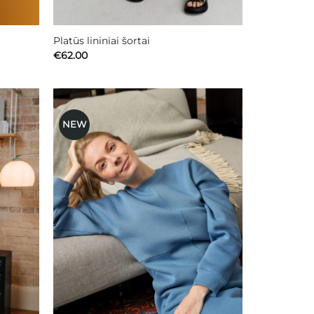
Platūs lininiai šortai
€
62.00
NEW
ausias
Mėgstamiausias