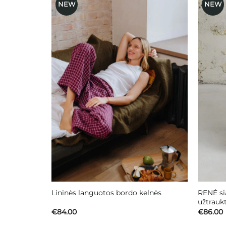
NEW
NEW
Mėgstamiausias
RENĖ si
Lininės languotos bordo kelnės
užtrauk
€
84.00
€
86.00