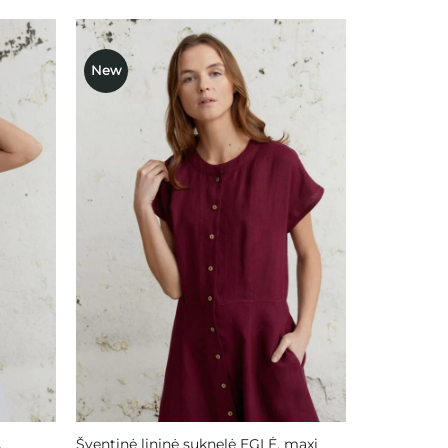
New
ausias
Mėgstamiausias
Šventinė lininė suknelė EGLĖ, maxi
A