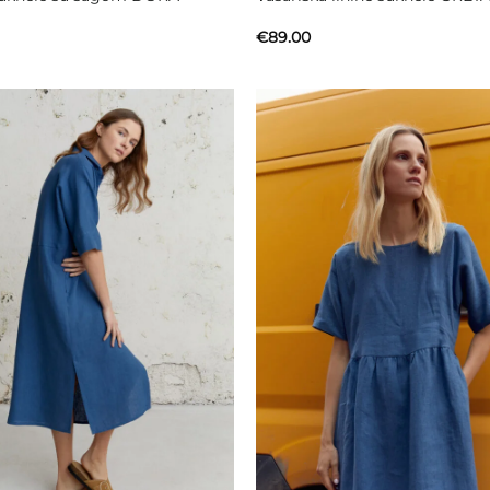
€
89.00
Mėgstamiausias
Mėgstami