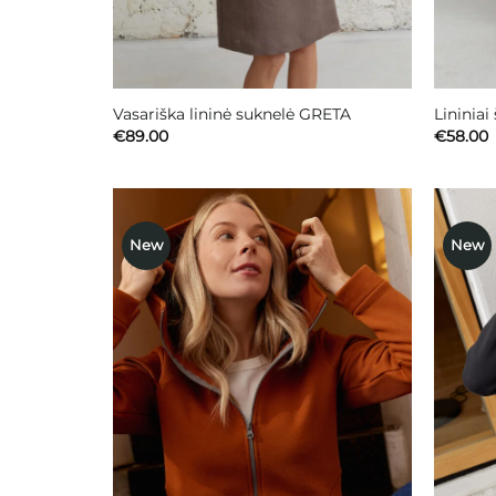
Vasariška lininė suknelė GRETA
Lininiai
€
89.00
€
58.00
New
New
Mėgstamiausias