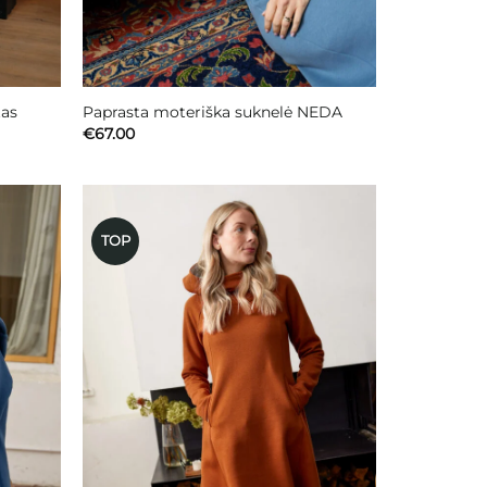
tas
Paprasta moteriška suknelė NEDA
€
67.00
TOP
ausias
Mėgstamiausias