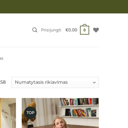
Prisijungti
€
0.00
0
as
 58
TOP
ausias
Mėgstamiausias