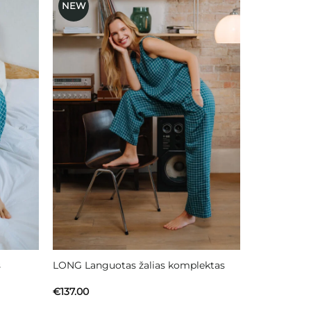
NEW
ausias
Mėgstamiausias
s
LONG Languotas žalias komplektas
€
137.00