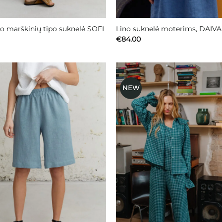
io marškinių tipo suknelė SOFI
Lino suknelė moterims, DAIVA
€
84.00
NEW
Mėgstamiausias
Mėgstami