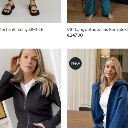
 šortai iki kelių SIMPLE
VIP Languotas žalias komplek
€
247.00
New
Mėgstamiausias
Mėgstami