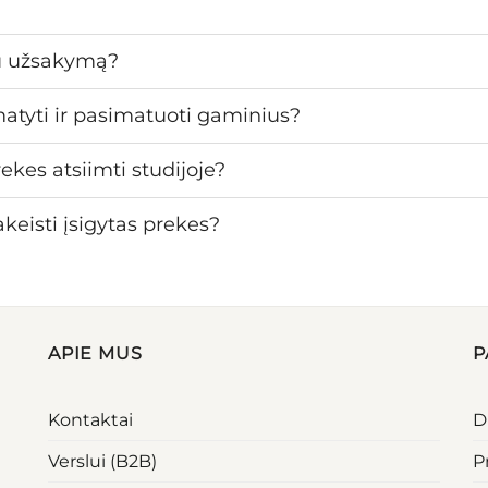
u užsakymą?
matyti ir pasimatuoti gaminius?
ekes atsiimti studijoje?
keisti įsigytas prekes?
APIE MUS
P
Kontaktai
D
Verslui (B2B)
P