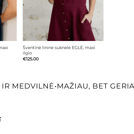
maxi
Šventinė lininė suknelė EGLĖ, maxi
ilgio
€
125.00
R MEDVILNĖ
•
MAŽIAU, BET GERIAU
i