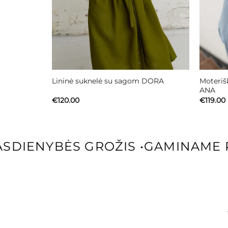
Moterišk
Lininė suknelė su sagom DORA
ANA
€
120.00
€
119.00
DIENYBĖS GROŽIS
•
GAMINAME P