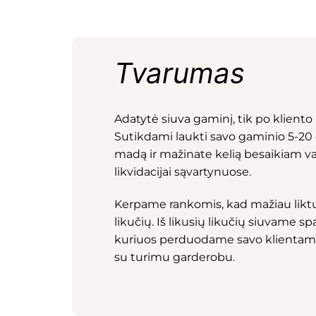
Tvarumas
Adatytė siuva gaminį, tik po kliento 
Sutikdami laukti savo gaminio 5-20 d.
madą ir mažinate kelią besaikiam v
likvidacijai sąvartynuose.
Kerpame rankomis, kad mažiau li
likučių. Iš likusių likučių siuvame 
kuriuos perduodame savo klientam
su turimu garderobu.