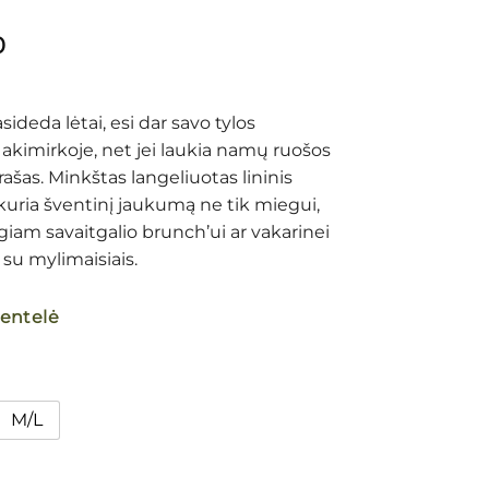
0
sideda lėtai, esi dar savo tylos
akimirkoje, net jei laukia namų ruošos
ašas. Minkštas langeliuotas lininis
kuria šventinį jaukumą ne tik miegui,
ngiam savaitgalio brunch’ui ar vakarinei
 su mylimaisiais.
lentelė
M/L