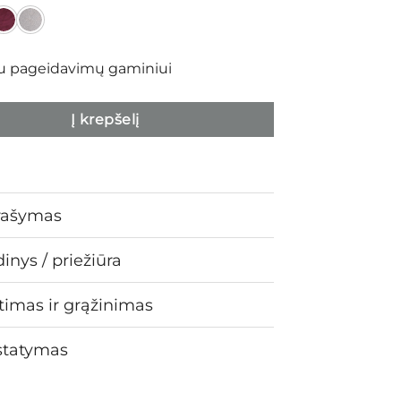
iu pageidavimų gaminiui
Į krepšelį
rašymas
inys / priežiūra
timas ir grąžinimas
statymas