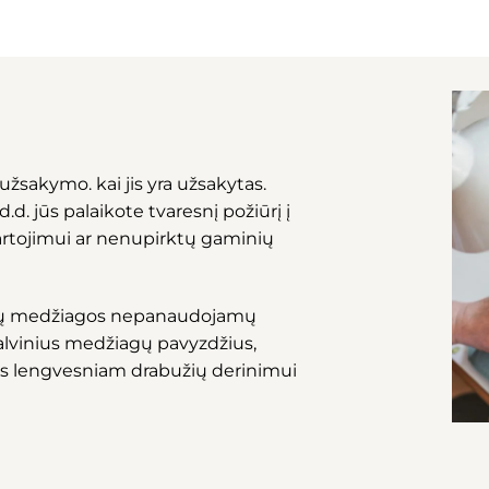
užsakymo. kai jis yra užsakytas.
d. jūs palaikote tvaresnį požiūrį į
artojimui ar nenupirktų gaminių
ktų medžiagos nepanaudojamų
spalvinius medžiagų pavyzdžius,
s lengvesniam drabužių derinimui