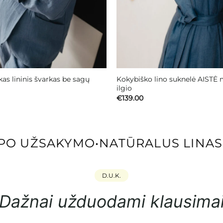
as lininis švarkas be sagų
Kokybiško lino suknelė AISTĖ 
ilgio
€
139.00
O UŽSAKYMO
•
NATŪRALUS LINAS I
D.U.K.
Dažnai užduodami klausima