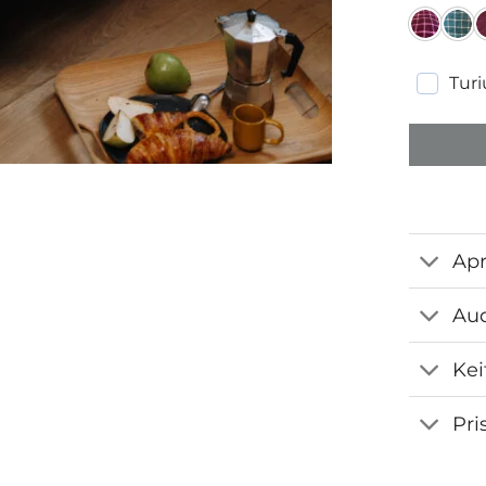
Tur
Ap
Aud
Kei
Pri