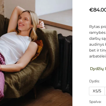
€
84.0
Rytas pra
ramybės 
darbų sąr
audinys 
bet ir ti
arbatėlei
Dydžių 
Dydis
XS/S
Spalva