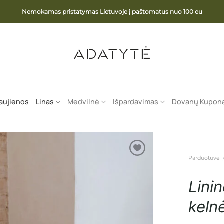
Nemokamas pristatymas Lietuvoje į paštomatus nuo 100 eu
aujienos
Linas
Medvilnė
Išpardavimas
Dovanų Kupon
Parduotuvė
Lini
keln