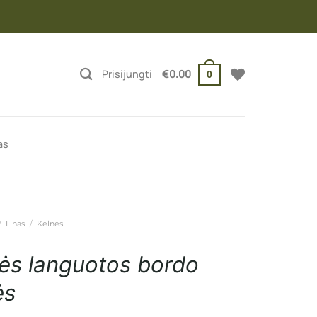
Prisijungti
€
0.00
0
as
/
Linas
/
Kelnės
nės languotos bordo
ės