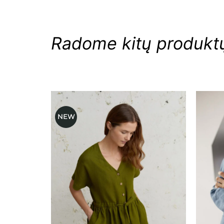
Radome kitų produktų,
NEW
Mėgstamiausias