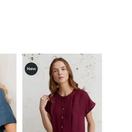
New
ausias
Mėgstamiausias