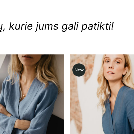
 kurie jums gali patikti!
New
Mėgstamiausias
Mėgstami