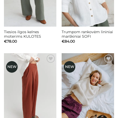
Tiesios ilgos kelnes
Trumpom rankovėm lininiai
moterims KULOTES
marškiniai SOFI
€
78.00
€
84.00
NEW
NEW
Mėgstamiausias
Mėgstamiausias