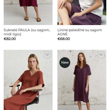
Suknelė PAULA (su sagom,
Lininė palaidinė su sagom
midi ilgio)
AGNĖ
€
82.00
€
68.00
New
Mėgstamiausias
Mėgstamiausias