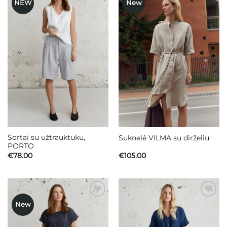
NEW
New
Mėgstamiausias
Mėgstamiausias
Šortai su užtrauktuku,
Suknelė VILMA su dirželiu
PORTO
€
78.00
€
105.00
New
Mėgstamiausias
Mėgstamiausias