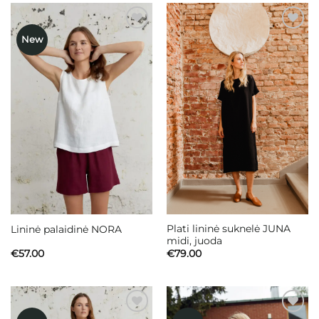
New
Mėgstamiausias
Mėgstamiausias
Plati lininė suknelė JUNA
Lininė palaidinė NORA
midi, juoda
€
57.00
€
79.00