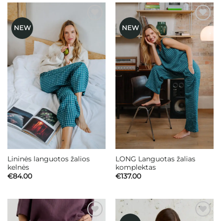
NEW
NEW
Mėgstamiausias
Mėgstamiausias
Lininės languotos žalios
LONG Languotas žalias
kelnės
komplektas
€
84.00
€
137.00