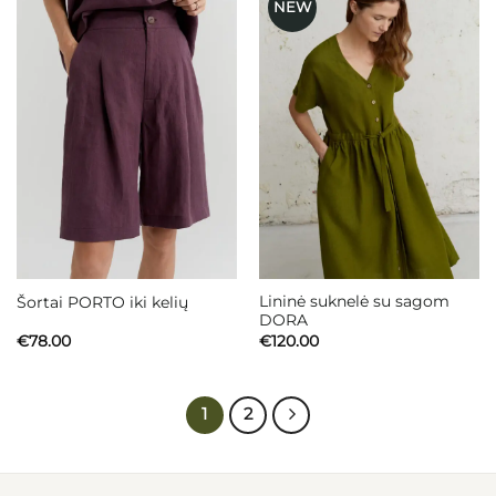
NEW
Mėgstamiausias
Mėgstamiausias
Lininė suknelė su sagom
Šortai PORTO iki kelių
DORA
€
78.00
€
120.00
1
2