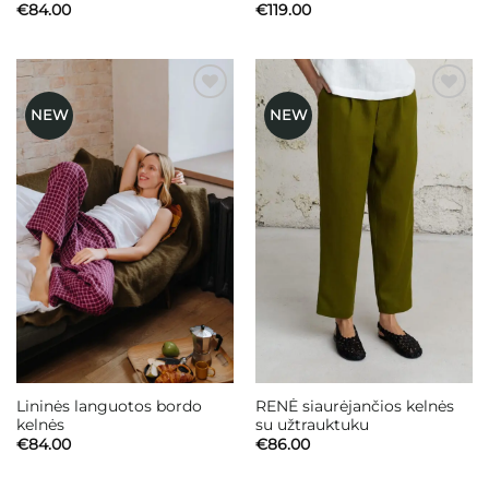
€
84.00
€
119.00
NEW
NEW
Mėgstamiausias
Mėgstamiausias
Lininės languotos bordo
RENĖ siaurėjančios kelnės
kelnės
su užtrauktuku
€
84.00
€
86.00