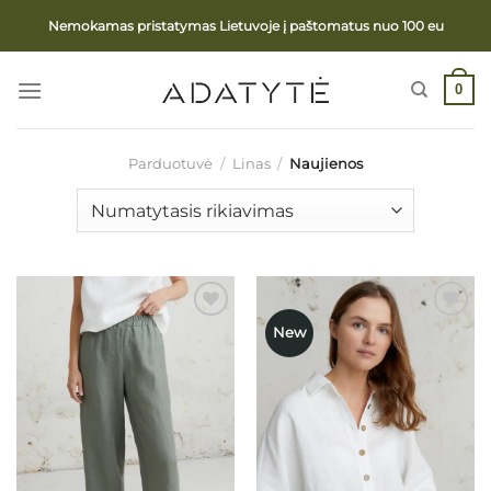
Skip
Nemokamas pristatymas Lietuvoje į paštomatus nuo 100 eu
to
content
0
Parduotuvė
/
Linas
/
Naujienos
New
Mėgstamiausias
Mėgstamiausias