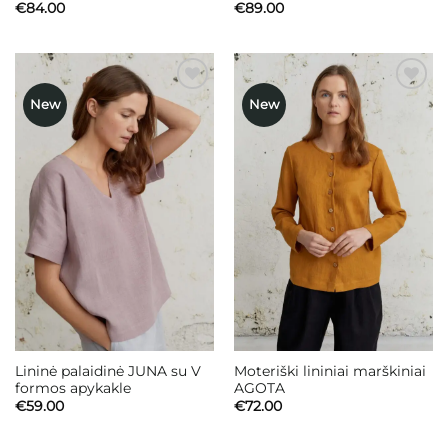
€
84.00
€
89.00
New
New
Mėgstamiausias
Mėgstamiausias
Lininė palaidinė JUNA su V
Moteriški lininiai marškiniai
formos apykakle
AGOTA
€
59.00
€
72.00