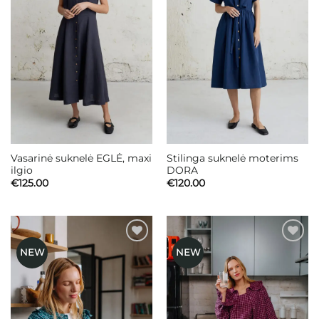
Vasarinė suknelė EGLĖ, maxi
Stilinga suknelė moterims
ilgio
DORA
€
125.00
€
120.00
NEW
NEW
Mėgstamiausias
Mėgstamiausias