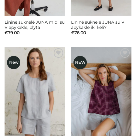
Lininė suknelė JUNA midi su
Lininė suknelė JUNA su V
V apykakle, plyta
apykakle iki keli7
€
79.00
€
76.00
New
NEW
Mėgstamiausias
Mėgstamiausias