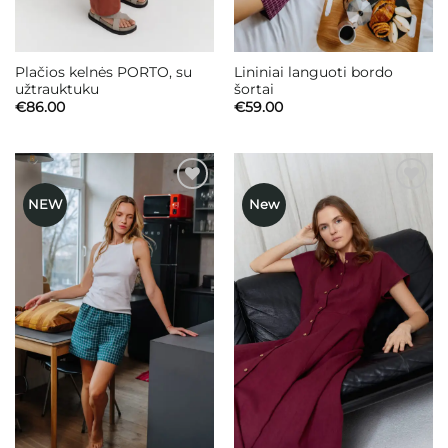
Plačios kelnės PORTO, su
Lininiai languoti bordo
užtrauktuku
šortai
€
86.00
€
59.00
NEW
New
Mėgstamiausias
Mėgstamiausias