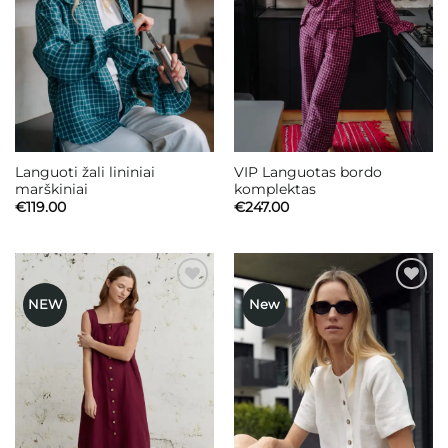
Languoti žali lininiai
VIP Languotas bordo
marškiniai
komplektas
€
119.00
€
247.00
NEW
New
Mėgstamiausias
Mėgstamiausias