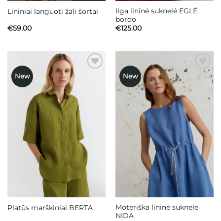
Ilga lininė suknelė EGLĖ,
Lininiai languoti žali šortai
bordo
€
59.00
€
125.00
New
New
Mėgstamiausias
Mėgstamiausias
Moteriška lininė suknelė
Platūs marškiniai BERTA
NIDA