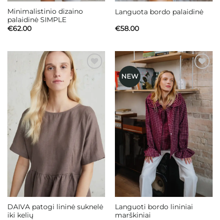
Minimalistinio dizaino
Languota bordo palaidinė
palaidinė SIMPLE
€
62.00
€
58.00
NEW
Mėgstamiausias
Mėgstamiausias
DAIVA patogi lininė suknelė
Languoti bordo lininiai
iki kelių
marškiniai