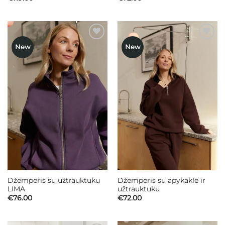
New
New
Mėgstamiausias
Mėgstamiausias
Džemperis su užtrauktuku
Džemperis su apykakle ir
LIMA
užtrauktuku
€
76.00
€
72.00