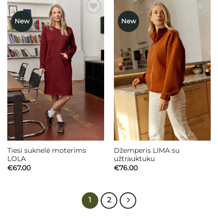
New
New
Mėgstamiausias
Mėgstamiausias
Tiesi suknelė moterims
Džemperis LIMA su
LOLA
užtrauktuku
€
67.00
€
76.00
1
2