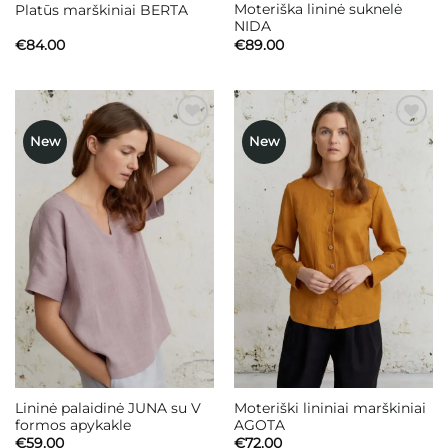
Moteriška lininė suknelė
Platūs marškiniai BERTA
NIDA
€
84.00
€
89.00
New
New
Mėgstamiausias
Mėgstamiausias
Lininė palaidinė JUNA su V
Moteriški lininiai marškiniai
formos apykakle
AGOTA
€
59.00
€
72.00