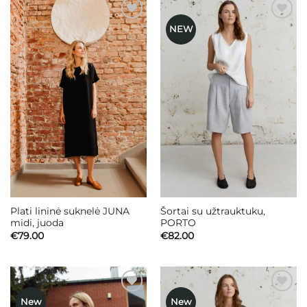
NEW
Mėgstamiausias
Mėgstamiausias
Plati lininė suknelė JUNA
Šortai su užtrauktuku,
midi, juoda
PORTO
€
79.00
€
82.00
New
New