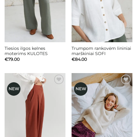
Tiesios ilgos kelnes
Trumpom rankovėm lininiai
moterims KULOTES
marškiniai SOFI
€
79.00
€
84.00
NEW
NEW
Mėgstamiausias
Mėgstamiausias