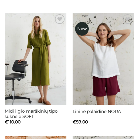
New
Mėgstamiausias
Mėgstamiausias
Midi ilgio marškinių tipo
Lininė palaidinė NORA
suknelė SOFI
€
110.00
€
59.00