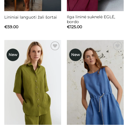
Ilga lininė suknelė EGLĖ,
Lininiai languoti žali šortai
bordo
€
59.00
€
125.00
New
New
Mėgstamiausias
Mėgstamiausias