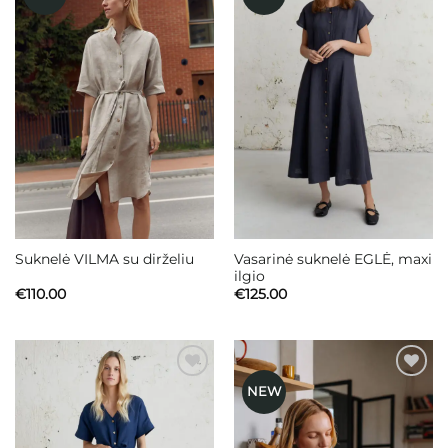
Mėgstamiausias
Mėgstamiausias
Vasarinė suknelė EGLĖ, maxi
Suknelė VILMA su dirželiu
ilgio
€
110.00
€
125.00
NEW
Mėgstamiausias
Mėgstamiausias