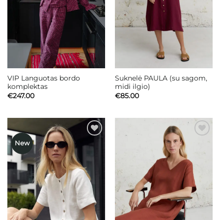
VIP Languotas bordo
Suknelė PAULA (su sagom,
komplektas
midi ilgio)
€
247.00
€
85.00
New
Mėgstamiausias
Mėgstamiausias