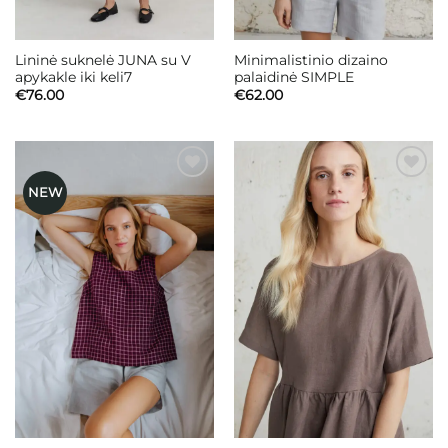
Lininė suknelė JUNA su V
Minimalistinio dizaino
apykakle iki keli7
palaidinė SIMPLE
€
76.00
€
62.00
NEW
Mėgstamiausias
Mėgstamiausias