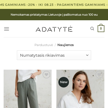
Skip
AMINIAMS -20% • IKI 08.23 •
PAGAMINTIEMS GAMINIAMS -20% •
to
content
Nemokamas pristatymas Lietuvoje į paštomatus nuo 100 eu
0
Parduotuvė
/
Naujienos
New
Mėgstamiausias
Mėgstamiausias