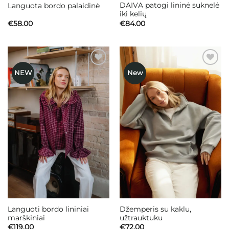
DAIVA patogi lininė suknelė
Languota bordo palaidinė
iki kelių
€
58.00
€
84.00
NEW
New
Mėgstamiausias
Mėgstamiausias
Languoti bordo lininiai
Džemperis su kaklu,
marškiniai
užtrauktuku
€
119.00
€
72.00