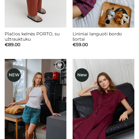
Plačios kelnės PORTO, su
Lininiai languoti bordo
užtrauktuku
šortai
€
89.00
€
59.00
NEW
New
Mėgstamiausias
Mėgstamiausias