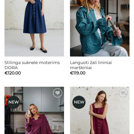
Stilinga suknelė moterims
Languoti žali lininiai
DORA
marškiniai
€
120.00
€
119.00
NEW
NEW
Mėgstamiausias
Mėgstamiausias