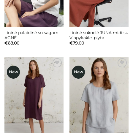
Lininė palaidinė su sagom
Lininė suknelė JUNA midi su
AGNĖ
V apykakle, plyta
€
68.00
€
79.00
New
New
Mėgstamiausias
Mėgstamiausias