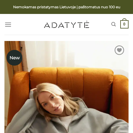
Skip
Nemokamas pristatymas Lietuvoje į paštomatus nuo 100 eu
to
content
0
New