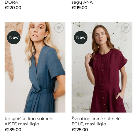
DORA
sagų ANA
€
120.00
€
119.00
New
New
Mėgstamiausias
Mėgstamiausias
Kokybiško lino suknelė
Šventinė lininė suknelė
AISTĖ maxi ilgio
EGLĖ, maxi ilgio
€
139.00
€
125.00