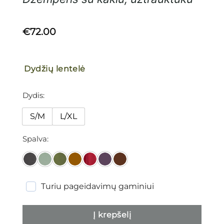
€
72.00
Dydžių lentelė
Dydis
S/M
L/XL
Spalva
Turiu pageidavimų gaminiui
Į krepšelį