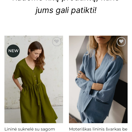
jums gali patikti!
NEW
Mėgstamiausias
Mėgstamiausias
Lininė suknelė su sagom
Moteriškas lininis švarkas be