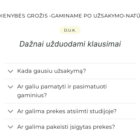
IENYBĖS GROŽIS
•
GAMINAME PO UŽSAKYMO
•
NATŪR
D.U.K.
Dažnai užduodami klausimai
Kada gausiu užsakymą?
Ar galiu pamatyti ir pasimatuoti
gaminius?
Ar galima prekes atsiimti studijoje?
Ar galima pakeisti įsigytas prekes?