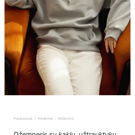
Parduotuvė
/
Medvilnė
/
Moterims
Džemperis su kaklu, užtrauktuku