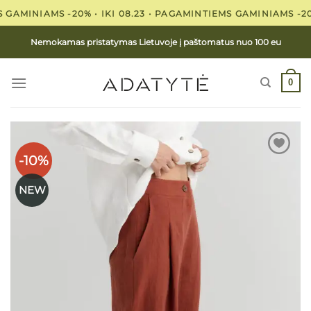
Skip
MINIAMS -20% • IKI 08.23 •
PAGAMINTIEMS GAMINIAMS -20% •
to
content
Nemokamas pristatymas Lietuvoje į paštomatus nuo 100 eu
0
-10%
NEW