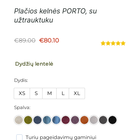
Plačios kelnės PORTO, su
užtrauktuku
Original
Current
€
89.00
€
80.10
price
price
Įvertinimas:
1
was:
is:
5.00
iš 5
€89.00.
€80.10.
(viso
Dydžių lentelė
įvertinimų:
)
Dydis
XS
S
M
L
XL
Spalva
Turiu pageidavimų gaminiui