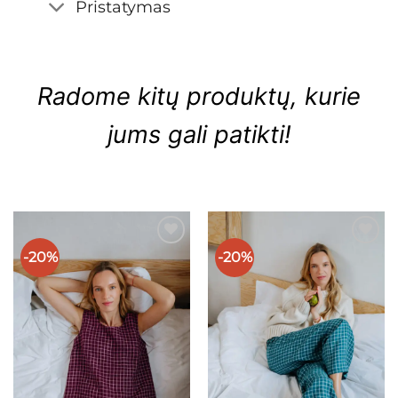
Pristatymas
Radome kitų produktų, kurie
jums gali patikti!
-20%
-20%
Mėgstamiausias
Mėgstamiausias