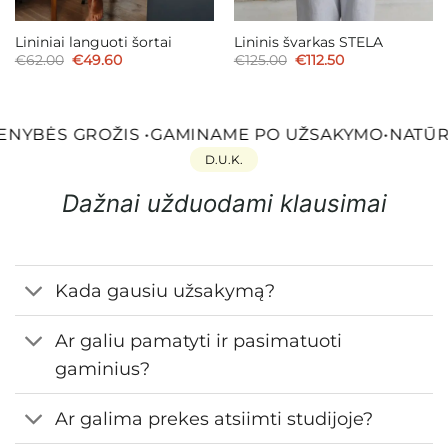
Lininiai languoti šortai
Lininis švarkas STELA
Original
Current
Original
Current
€
62.00
€
49.60
€
125.00
€
112.50
price
price
price
price
was:
is:
was:
is:
€62.00.
€49.60.
€125.00.
€112.50.
ENYBĖS GROŽIS
•
GAMINAME PO UŽSAKYMO
•
NATŪRA
D.U.K.
Dažnai užduodami klausimai
Kada gausiu užsakymą?
Ar galiu pamatyti ir pasimatuoti
gaminius?
Ar galima prekes atsiimti studijoje?