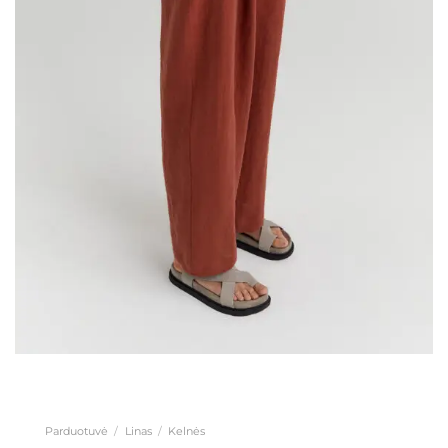
Parduotuvė
/
Linas
/
Kelnės