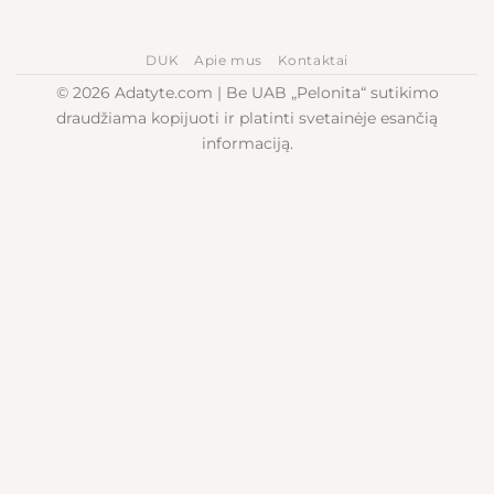
DUK
Apie mus
Kontaktai
© 2026 Adatyte.com | Be UAB „Pelonita“ sutikimo
draudžiama kopijuoti ir platinti svetainėje esančią
informaciją.