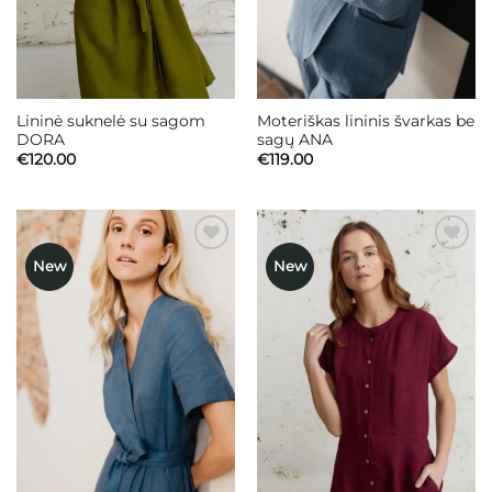
Lininė suknelė su sagom
Moteriškas lininis švarkas be
DORA
sagų ANA
€
120.00
€
119.00
New
New
Mėgstamiausias
Mėgstamiausias