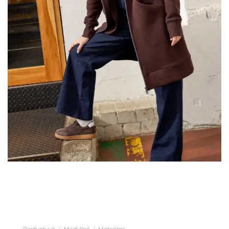
Parduotuvė
/
Medvilnė
/
Moterims