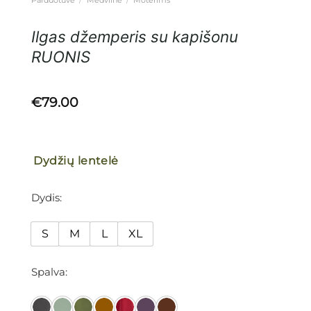
Ilgas džemperis su kapišonu
RUONIS
€
79.00
Dydžių lentelė
Dydis
S
M
L
XL
Spalva