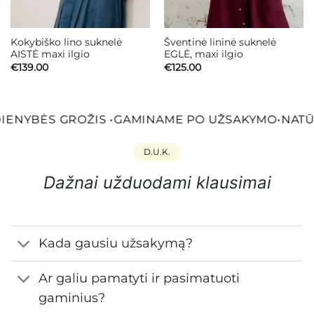
Kokybiško lino suknelė
Šventinė lininė suknelė
AISTĖ maxi ilgio
EGLĖ, maxi ilgio
€
139.00
€
125.00
IENYBĖS GROŽIS
•
GAMINAME PO UŽSAKYMO
•
NATŪR
D.U.K.
Dažnai užduodami klausimai
Kada gausiu užsakymą?
Ar galiu pamatyti ir pasimatuoti
gaminius?