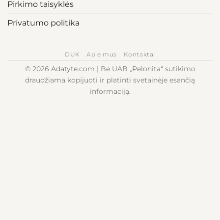
Pirkimo taisyklės
Privatumo politika
DUK
Apie mus
Kontaktai
© 2026 Adatyte.com | Be UAB „Pelonita“ sutikimo
draudžiama kopijuoti ir platinti svetainėje esančią
informaciją.