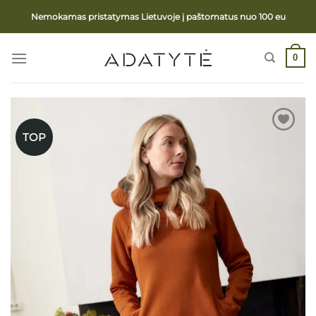
Skip
Nemokamas pristatymas Lietuvoje į paštomatus nuo 100 eu
to
content
0
TOP