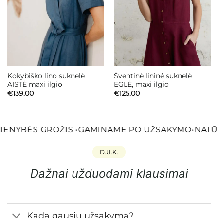
Kokybiško lino suknelė
Šventinė lininė suknelė
AISTĖ maxi ilgio
EGLĖ, maxi ilgio
€
139.00
€
125.00
ENYBĖS GROŽIS
•
GAMINAME PO UŽSAKYMO
•
NATŪR
D.U.K.
Dažnai užduodami klausimai
Kada gausiu užsakymą?