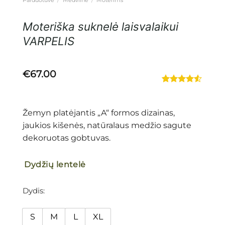
Moteriška suknelė laisvalaikui
VARPELIS
€
67.00
Įvertinimas:
4
4.50
iš 5
(viso
Žemyn platėjantis „A“ formos dizainas,
įvertinimų:
)
jaukios kišenės, natūralaus medžio sagute
dekoruotas gobtuvas.
Dydžių lentelė
Dydis
S
M
L
XL