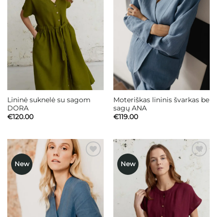
Lininė suknelė su sagom
Moteriškas lininis švarkas be
DORA
sagų ANA
€
120.00
€
119.00
New
New
Mėgstamiausias
Mėgstamiausias