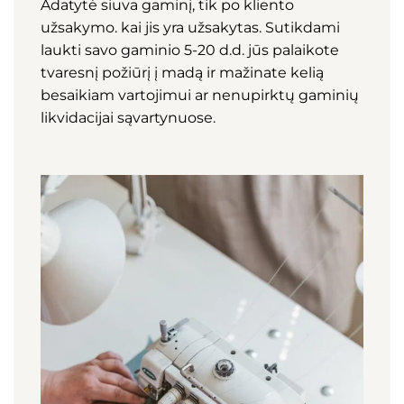
Adatytė siuva gaminį, tik po kliento
užsakymo. kai jis yra užsakytas. Sutikdami
laukti savo gaminio 5-20 d.d. jūs palaikote
tvaresnį požiūrį į madą ir mažinate kelią
besaikiam vartojimui ar nenupirktų gaminių
likvidacijai sąvartynuose.