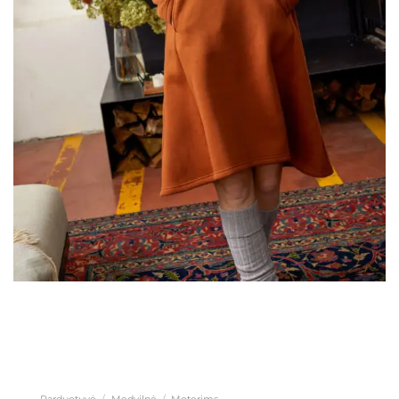
Parduotuvė
/
Medvilnė
/
Moterims