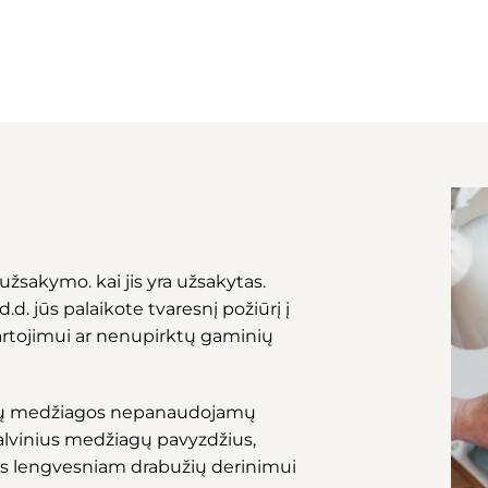
užsakymo. kai jis yra užsakytas.
d. jūs palaikote tvaresnį požiūrį į
artojimui ar nenupirktų gaminių
ktų medžiagos nepanaudojamų
spalvinius medžiagų pavyzdžius,
s lengvesniam drabužių derinimui