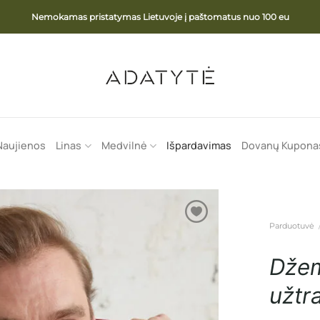
Nemokamas pristatymas Lietuvoje į paštomatus nuo 100 eu
Naujienos
Linas
Medvilnė
Išpardavimas
Dovanų Kupona
Parduotuvė
Džem
užtr