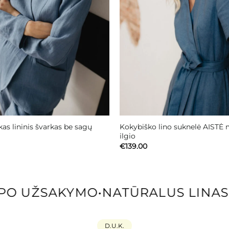
as lininis švarkas be sagų
Kokybiško lino suknelė AISTĖ 
ilgio
€
139.00
O UŽSAKYMO
•
NATŪRALUS LINAS I
D.U.K.