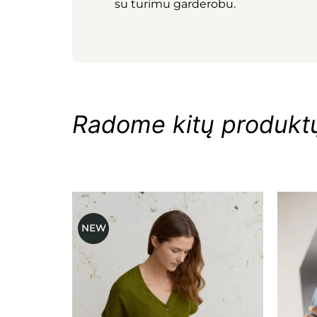
su turimu garderobu.
Radome kitų produktų,
NEW
Mėgstamiausias