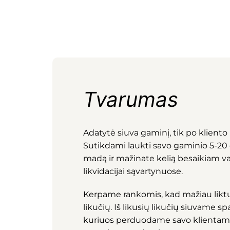
Tvarumas
Adatytė siuva gaminį, tik po kliento 
Sutikdami laukti savo gaminio 5-20 d.
madą ir mažinate kelią besaikiam v
likvidacijai sąvartynuose.
Kerpame rankomis, kad mažiau li
likučių. Iš likusių likučių siuvame 
kuriuos perduodame savo klientam