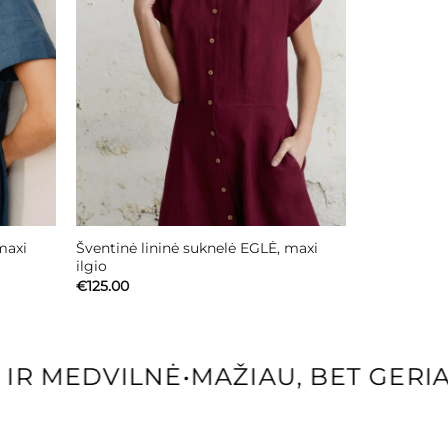
maxi
Šventinė lininė suknelė EGLĖ, maxi
ilgio
€
125.00
R MEDVILNĖ
•
MAŽIAU, BET GERIAU