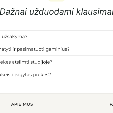
Dažnai užduodami klausima
u užsakymą?
matyti ir pasimatuoti gaminius?
ekes atsiimti studijoje?
keisti įsigytas prekes?
APIE MUS
P