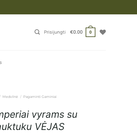
Prisijungti
€
0.00
0
s
/
Medvilnė
/
Pagaminti Gaminiai
periai vyrams su
auktuku VĖJAS