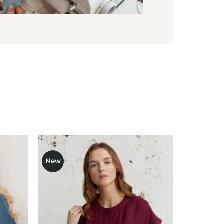
New
ausias
Mėgstamiausias