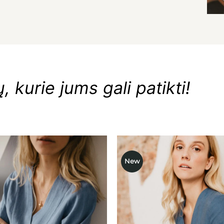
 kurie jums gali patikti!
New
Mėgstamiausias
Mėgstami