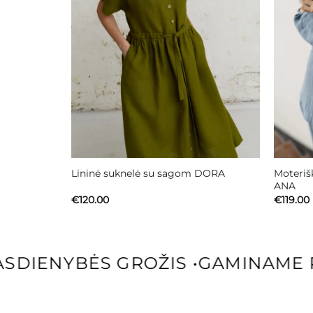
Moterišk
Lininė suknelė su sagom DORA
ANA
€
120.00
€
119.00
DIENYBĖS GROŽIS
•
GAMINAME P