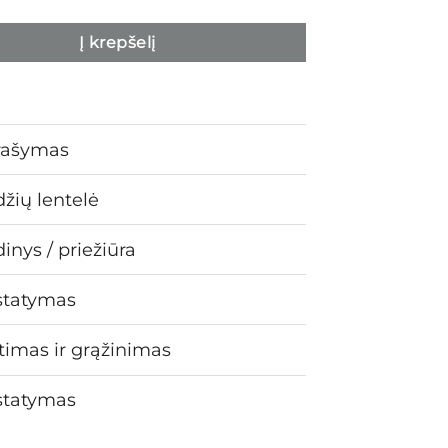
Į krepšelį
rašymas
žių lentelė
inys / priežiūra
statymas
timas ir grąžinimas
statymas