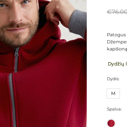
€
76.0
Patogus l
Džemperi
kapišoną 
Dydžių 
Dydis
M
Spalva