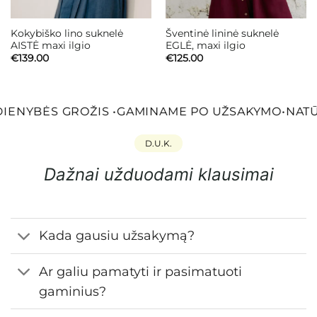
Kokybiško lino suknelė
Šventinė lininė suknelė
AISTĖ maxi ilgio
EGLĖ, maxi ilgio
€
139.00
€
125.00
IENYBĖS GROŽIS
•
GAMINAME PO UŽSAKYMO
•
NATŪ
D.U.K.
Dažnai užduodami klausimai
Kada gausiu užsakymą?
Ar galiu pamatyti ir pasimatuoti
gaminius?