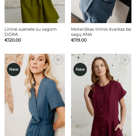
Lininė suknelė su sagom
Moteriškas lininis švarkas be
DORA
sagų ANA
€
120.00
€
119.00
New
New
Mėgstamiausias
Mėgstamiausias