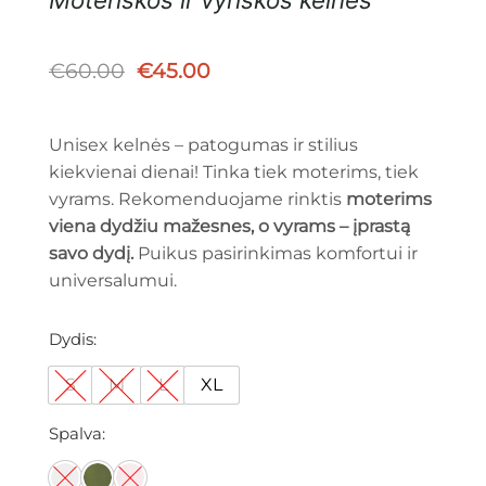
Original
Current
€
60.00
€
45.00
price
price
was:
is:
€60.00.
€45.00.
Unisex kelnės – patogumas ir stilius
kiekvienai dienai! Tinka tiek moterims, tiek
vyrams. Rekomenduojame rinktis
moterims
viena dydžiu mažesnes, o vyrams – įprastą
savo dydį.
Puikus pasirinkimas komfortui ir
universalumui.
Dydis
S
M
L
XL
Spalva