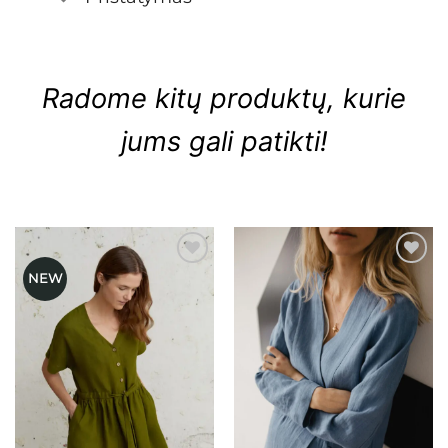
Radome kitų produktų, kurie
jums gali patikti!
NEW
Mėgstamiausias
Mėgstamiausias