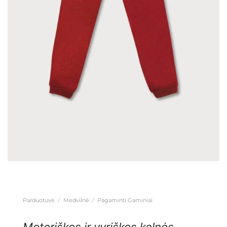
Parduotuvė
/
Medvilnė
/
Pagaminti Gaminiai
Moteriškos ir vyriškos kelnės