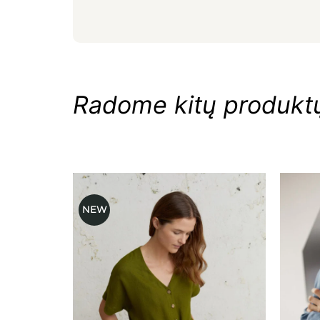
Radome kitų produktų,
NEW
Mėgstamiausias