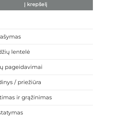
Į krepšelį
rašymas
žių lentelė
ų pageidavimai
inys / priežiūra
timas ir grąžinimas
statymas