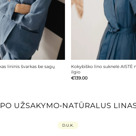
as lininis švarkas be sagų
Kokybiško lino suknelė AISTĖ 
ilgio
€
139.00
O UŽSAKYMO
•
NATŪRALUS LINAS 
D.U.K.