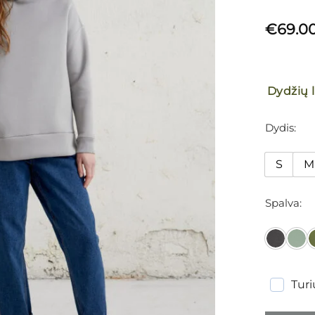
€
69.0
Dydžių 
Dydis
S
M
Spalva
Tur