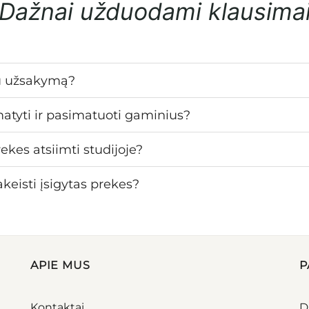
Dažnai užduodami klausima
u užsakymą?
matyti ir pasimatuoti gaminius?
ekes atsiimti studijoje?
keisti įsigytas prekes?
APIE MUS
P
Kontaktai
D