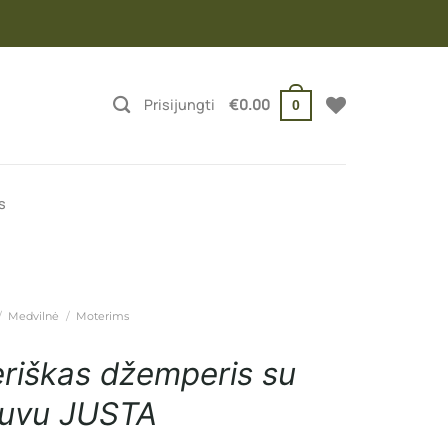
Prisijungti
€
0.00
0
s
/
Medvilnė
/
Moterims
riškas džemperis su
uvu JUSTA