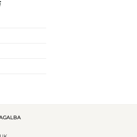
i
AGALBA
UK