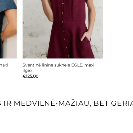
maxi
Šventinė lininė suknelė EGLĖ, maxi
ilgio
€
125.00
IR MEDVILNĖ
•
MAŽIAU, BET GERIA