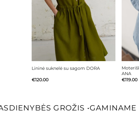
Moterišk
Lininė suknelė su sagom DORA
ANA
€
120.00
€
119.00
SDIENYBĖS GROŽIS
•
GAMINAME P