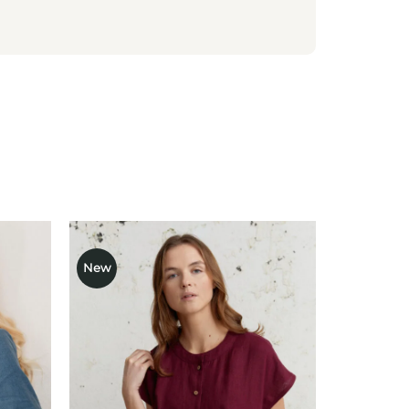
New
ausias
Mėgstamiausias