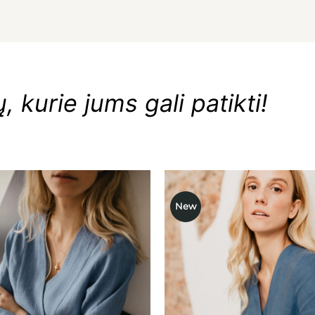
 kurie jums gali patikti!
New
Mėgstamiausias
Mėgstami