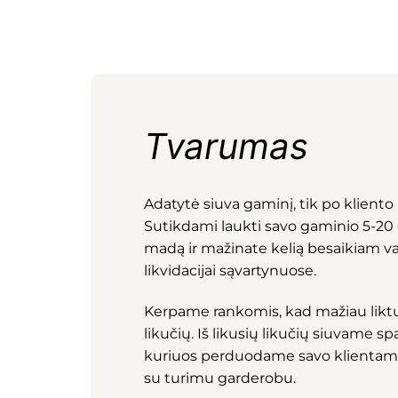
Tvarumas
Adatytė siuva gaminį, tik po kliento 
Sutikdami laukti savo gaminio 5-20 d.
madą ir mažinate kelią besaikiam v
likvidacijai sąvartynuose.
Kerpame rankomis, kad mažiau li
likučių. Iš likusių likučių siuvame 
kuriuos perduodame savo klientam
su turimu garderobu.