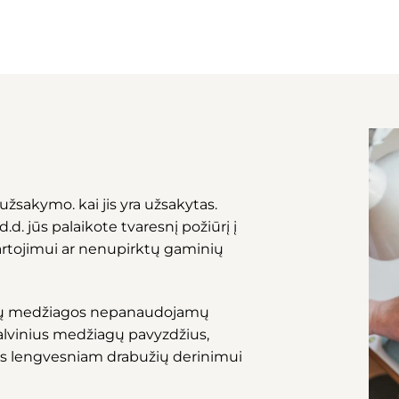
užsakymo. kai jis yra užsakytas.
d. jūs palaikote tvaresnį požiūrį į
artojimui ar nenupirktų gaminių
ktų medžiagos nepanaudojamų
spalvinius medžiagų pavyzdžius,
s lengvesniam drabužių derinimui