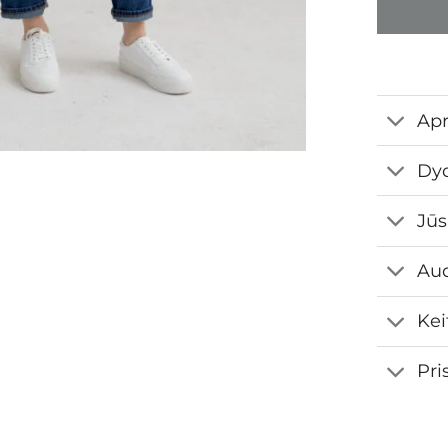
Ap
Dyd
Jūs
Aud
Kei
Pri