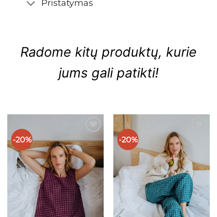
Pristatymas
Radome kitų produktų, kurie
jums gali patikti!
-20%
-20%
Mėgstamiausias
Mėgstamiausias