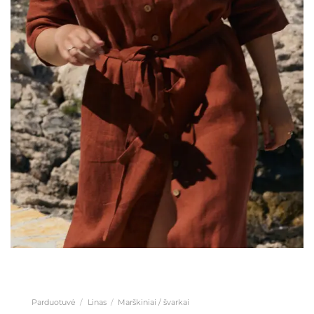
Parduotuvė
/
Linas
/
Marškiniai / švarkai