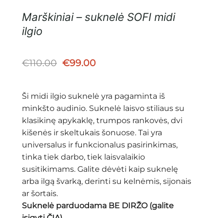
Marškiniai – suknelė SOFI midi
ilgio
Original
Current
€
110.00
€
99.00
price
price
was:
is:
€110.00.
€99.00.
Ši midi ilgio suknelė yra pagaminta iš
minkšto audinio. Suknelė laisvo stiliaus su
klasikinę apykaklę, trumpos rankovės, dvi
kišenės ir skeltukais šonuose. Tai yra
universalus ir funkcionalus pasirinkimas,
tinka tiek darbo, tiek laisvalaikio
susitikimams. Galite dėvėti kaip suknelę
arba ilgą švarką, derinti su kelnėmis, sijonais
ar šortais.
Suknelė parduodama BE DIRŽO (galite
įsigyti
ČIA
)