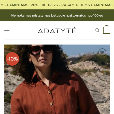
Skip
GAMINIAMS -20% • IKI 08.23 •
PAGAMINTIEMS GAMINIAMS -20% 
to
content
Nemokamas pristatymas Lietuvoje į paštomatus nuo 100 eu
0
-10%