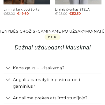
Lininiai languoti šortai
Lininis švarkas STELA
Original
Current
Original
Current
€
62.00
€
49.60
€
125.00
€
112.50
price
price
price
price
was:
is:
was:
is:
€62.00.
€49.60.
€125.00.
€112.50.
ENYBĖS GROŽIS
•
GAMINAME PO UŽSAKYMO
•
NATŪR
D.U.K.
Dažnai užduodami klausimai
Kada gausiu užsakymą?
Ar galiu pamatyti ir pasimatuoti
gaminius?
Ar galima prekes atsiimti studijoje?