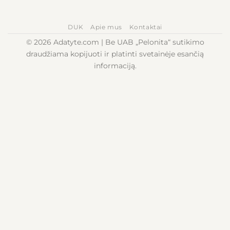
DUK
Apie mus
Kontaktai
© 2026 Adatyte.com | Be UAB „Pelonita“ sutikimo
draudžiama kopijuoti ir platinti svetainėje esančią
informaciją.