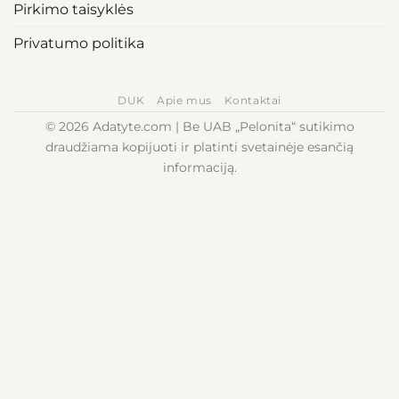
Pirkimo taisyklės
Privatumo politika
DUK
Apie mus
Kontaktai
© 2026 Adatyte.com | Be UAB „Pelonita“ sutikimo
draudžiama kopijuoti ir platinti svetainėje esančią
informaciją.