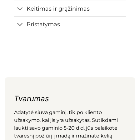
Keitimas ir grąžinimas
Pristatymas
Tvarumas
Adatytė siuva gaminį, tik po kliento
užsakymo. kai jis yra užsakytas. Sutikdami
laukti savo gaminio 5-20 d.d. jūs palaikote
tvaresnį požiūrį į madą ir mažinate kelią