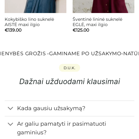
Kokybiško lino suknelė
Šventinė lininė suknelė
AISTĖ maxi ilgio
EGLĖ, maxi ilgio
€
139.00
€
125.00
ENYBĖS GROŽIS
•
GAMINAME PO UŽSAKYMO
•
NATŪR
D.U.K.
Dažnai užduodami klausimai
Kada gausiu užsakymą?
Ar galiu pamatyti ir pasimatuoti
gaminius?