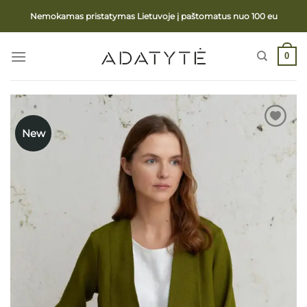
Skip
Nemokamas pristatymas Lietuvoje į paštomatus nuo 100 eu
to
content
0
New