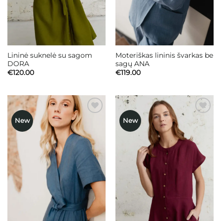
Lininė suknelė su sagom
Moteriškas lininis švarkas be
DORA
sagų ANA
€
120.00
€
119.00
New
New
Mėgstamiausias
Mėgstamiausias