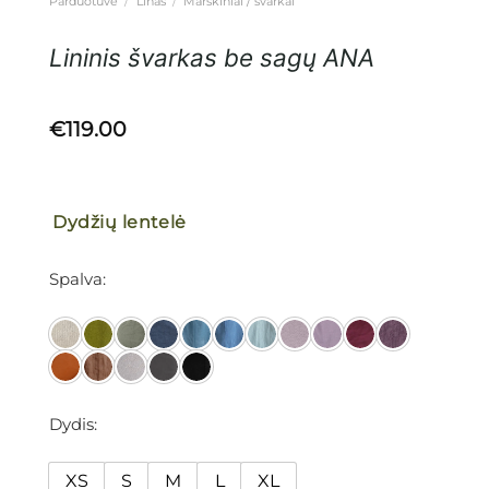
Parduotuvė
/
Linas
/
Marškiniai / švarkai
Lininis švarkas be sagų ANA
€
119.00
Dydžių lentelė
Spalva
Dydis
XS
S
M
L
XL