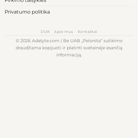
Pirkimo taisyklės
Privatumo politika
DUK
Apie mus
Kontaktai
© 2026 Adatyte.com | Be UAB „Pelonita“ sutikimo
draudžiama kopijuoti ir platinti svetainėje esančią
informaciją.