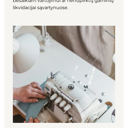
besaikiam vartojimui ar nenupirktų gaminių
likvidacijai sąvartynuose.