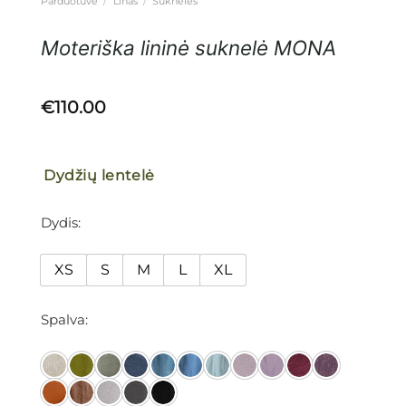
Parduotuvė
/
Linas
/
Suknelės
Moteriška lininė suknelė MONA
€
110.00
Dydžių lentelė
Dydis
XS
S
M
L
XL
Spalva