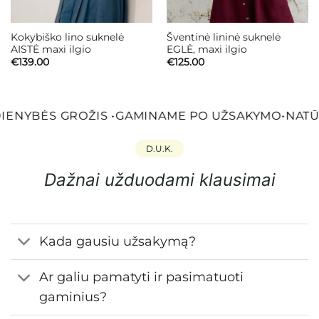
Kokybiško lino suknelė
Šventinė lininė suknelė
AISTĖ maxi ilgio
EGLĖ, maxi ilgio
€
139.00
€
125.00
IENYBĖS GROŽIS
•
GAMINAME PO UŽSAKYMO
•
NATŪR
D.U.K.
Dažnai užduodami klausimai
Kada gausiu užsakymą?
Ar galiu pamatyti ir pasimatuoti
gaminius?