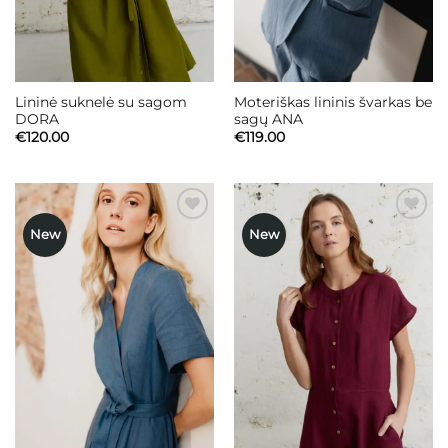
Lininė suknelė su sagom
Moteriškas lininis švarkas be
DORA
sagų ANA
€
120.00
€
119.00
New
New
Mėgstamiausias
Mėgstamiausias