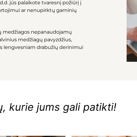
d. jūs palaikote tvaresnį požiūrį į
artojimui ar nenupirktų gaminių
ktų medžiagos nepanaudojamų
spalvinius medžiagų pavyzdžius,
s lengvesniam drabužių derinimui
 kurie jums gali patikti!