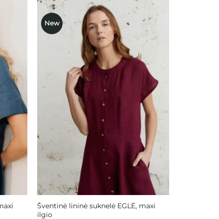
New
ausias
Mėgstamiausias
maxi
Šventinė lininė suknelė EGLĖ, maxi
ilgio