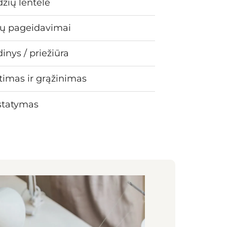
žių lentelė
ų pageidavimai
inys / priežiūra
timas ir grąžinimas
statymas