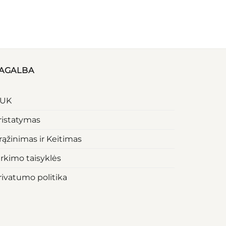
AGALBA
UK
ristatymas
rąžinimas ir Keitimas
irkimo taisyklės
rivatumo politika