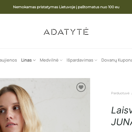
Nemokamas pristatymas Lietuvoje į paštomatus nuo 100 eu
aujienos
Linas
Medvilnė
Išpardavimas
Dovanų Kupon
Parduotuvė
Lais
JUNA