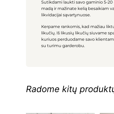
Sutikdami laukti savo gaminio 5-20 d.
madą ir mažinate kelią besaikiam v
likvidacijai sąvartynuose.
Kerpame rankomis, kad mažiau li
likučių. Iš likusių likučių siuvame 
kuriuos perduodame savo klientam
su turimu garderobu.
Radome kitų produktų,