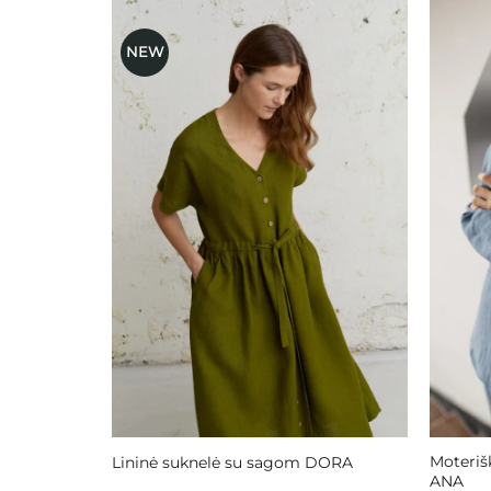
NEW
Mėgstamiausias
Moterišk
Lininė suknelė su sagom DORA
ANA