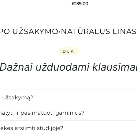
€
139.00
O UŽSAKYMO
•
NATŪRALUS LINAS I
D.U.K.
Dažnai užduodami klausima
u užsakymą?
matyti ir pasimatuoti gaminius?
ekes atsiimti studijoje?