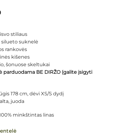
0
isvo stiliaus
 silueto suknelė
s rankovės
ninės kišenes
gio, šonuose skeltukai
 parduodama BE DIRŽO (galite įsigyti
ūgis 178 cm, dėvi XS/S dydį
alta, juoda
 100% minkštintas linas
lentelė