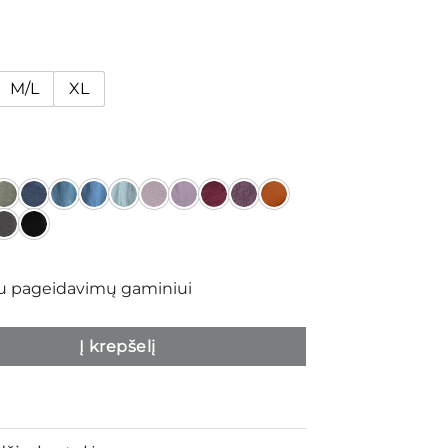
M/L
XL
iu pageidavimų gaminiui
Į krepšelį