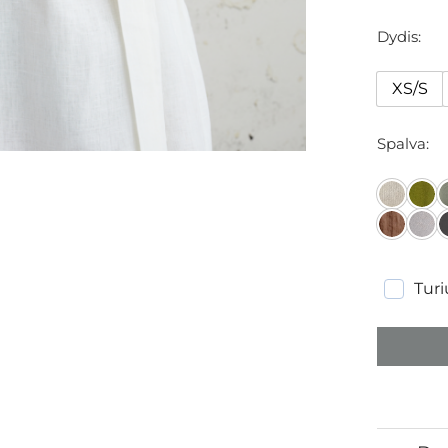
Dydis
XS/S
Spalva
Tur