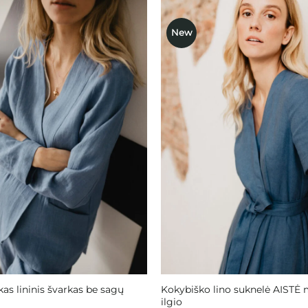
New
Mėgstamiausias
Mėgstami
as lininis švarkas be sagų
Kokybiško lino suknelė AISTĖ 
ilgio