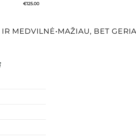
€
125.00
R MEDVILNĖ
•
MAŽIAU, BET GERIAU
i