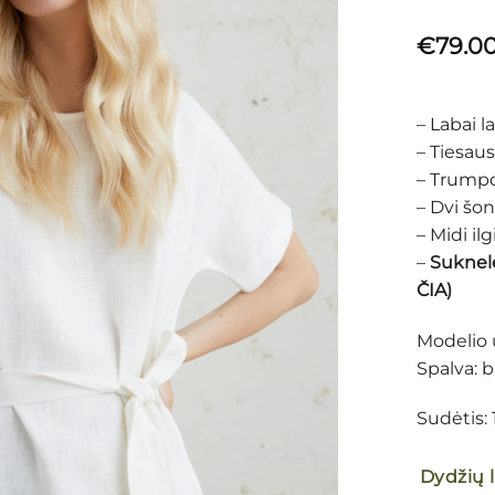
€
79.0
– Labai la
– Tiesaus
– Trumpo
– Dvi šo
– Midi il
–
Suknelė
ČIA
)
Modelio 
Spalva: b
Sudėtis:
Dydžių 