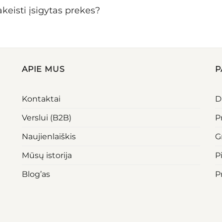
keisti įsigytas prekes?
APIE MUS
P
Kontaktai
D
Verslui (B2B)
P
Naujienlaiškis
G
Mūsų istorija
P
Blog’as
P