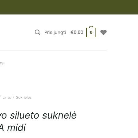
Prisijungti
€
0.00
0
as
/
Linas
/
Suknelės
vo silueto suknelė
 midi