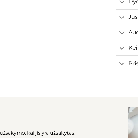
Dyd
Jūs
Aud
Kei
Pri
užsakymo. kai jis yra užsakytas.