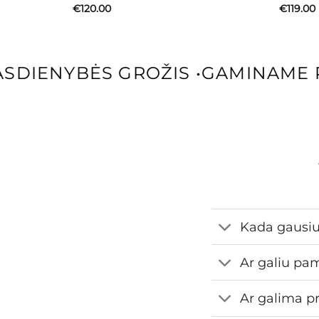
€
120.00
€
119.00
DIENYBĖS GROŽIS
•
GAMINAME P
Kada gausi
Ar galiu pa
Ar galima pr