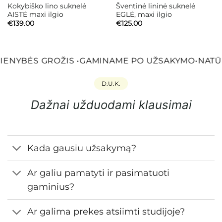
Kokybiško lino suknelė
Šventinė lininė suknelė
AISTĖ maxi ilgio
EGLĖ, maxi ilgio
€
139.00
€
125.00
ENYBĖS GROŽIS
•
GAMINAME PO UŽSAKYMO
•
NATŪR
D.U.K.
Dažnai užduodami klausimai
Kada gausiu užsakymą?
Ar galiu pamatyti ir pasimatuoti
gaminius?
Ar galima prekes atsiimti studijoje?