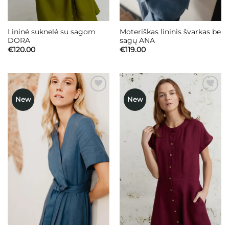
Lininė suknelė su sagom
Moteriškas lininis švarkas be
DORA
sagų ANA
€
120.00
€
119.00
New
New
Mėgstamiausias
Mėgstamiausias