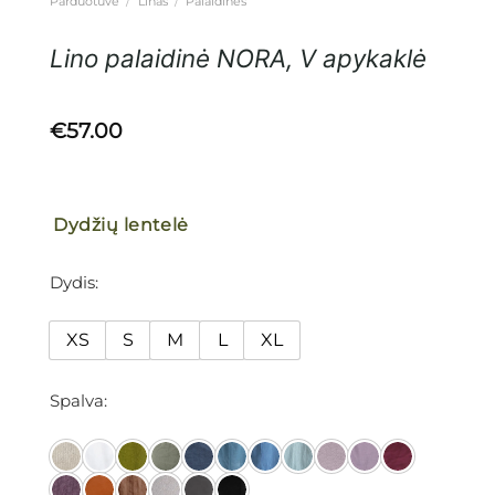
Parduotuvė
/
Linas
/
Palaidinės
Lino palaidinė NORA, V apykaklė
€
57.00
Dydžių lentelė
Dydis
XS
S
M
L
XL
Spalva