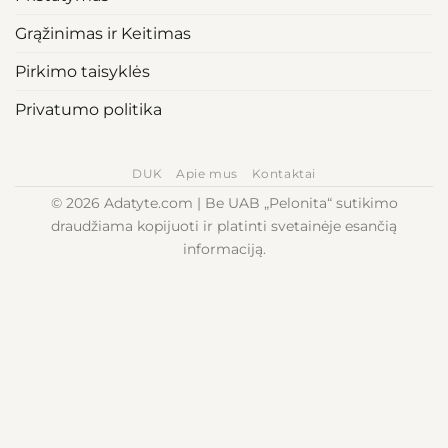
Grąžinimas ir Keitimas
Pirkimo taisyklės
Privatumo politika
DUK
Apie mus
Kontaktai
© 2026 Adatyte.com | Be UAB „Pelonita“ sutikimo
draudžiama kopijuoti ir platinti svetainėje esančią
informaciją.