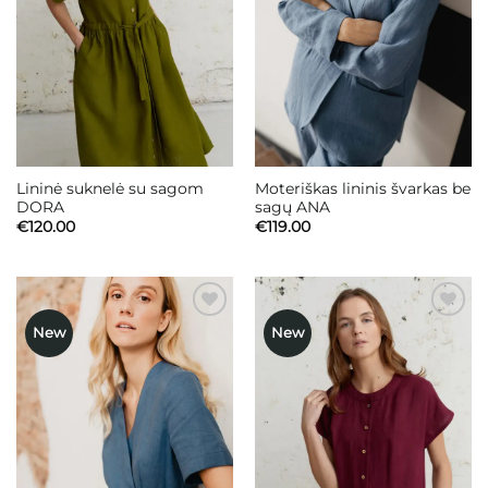
Lininė suknelė su sagom
Moteriškas lininis švarkas be
DORA
sagų ANA
€
120.00
€
119.00
New
New
Mėgstamiausias
Mėgstamiausias