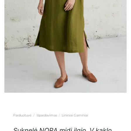
Parduotuvė
/
Išpardavimas
/
Lininiai Gaminiai
Suknelė NORA midi ilgio, V kaklo