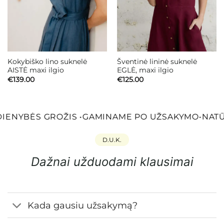
Kokybiško lino suknelė
Šventinė lininė suknelė
AISTĖ maxi ilgio
EGLĖ, maxi ilgio
€
139.00
€
125.00
IENYBĖS GROŽIS
•
GAMINAME PO UŽSAKYMO
•
NATŪ
D.U.K.
Dažnai užduodami klausimai
Kada gausiu užsakymą?