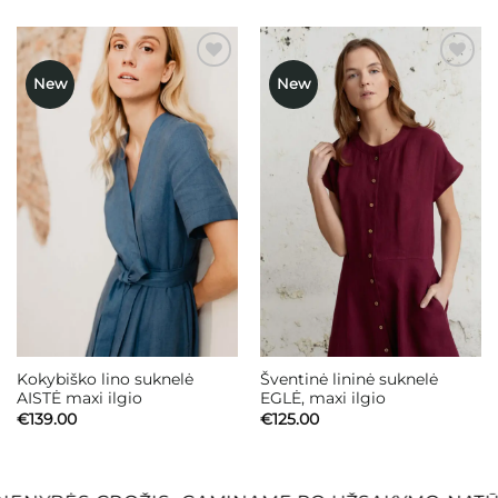
New
New
Mėgstamiausias
Mėgstamiausias
Kokybiško lino suknelė
Šventinė lininė suknelė
AISTĖ maxi ilgio
EGLĖ, maxi ilgio
€
139.00
€
125.00