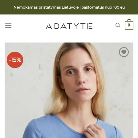
Skip
Nemokamas pristatymas Lietuvoje į paštomatus nuo 100 eu
to
content
0
-15%