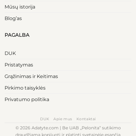
Mūsų istorija
Blog’as
PAGALBA
DUK
Pristatymas
Grąžinimas ir Keitimas
Pirkimo taisyklės
Privatumo politika
DUK
Apie mus
Kontaktai
© 2026 Adatyte.com | Be UAB „Pelonita“ sutikimo
draudžiama kopijuoti ir platinti svetainėje esančią