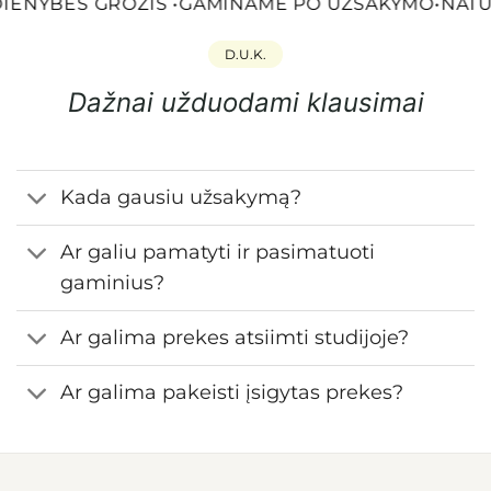
IENYBĖS GROŽIS
•
GAMINAME PO UŽSAKYMO
•
NATŪR
D.U.K.
Dažnai užduodami klausimai
Kada gausiu užsakymą?
Ar galiu pamatyti ir pasimatuoti
gaminius?
Ar galima prekes atsiimti studijoje?
Ar galima pakeisti įsigytas prekes?