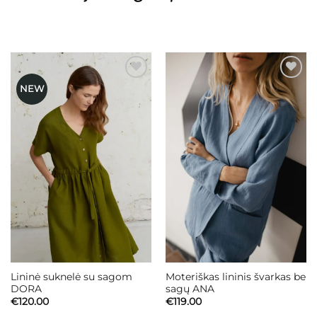
NEW
Mėgstamiausias
Mėgstamiausias
Lininė suknelė su sagom
Moteriškas lininis švarkas be
DORA
sagų ANA
€
120.00
€
119.00