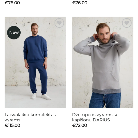
€
76.00
€
76.00
New
Mėgstamiausias
Mėgstamiausias
Laisvalaikio komplektas
Džemperis vyrams su
vyrams
kapišonu DARIUS
€
115.00
€
72.00