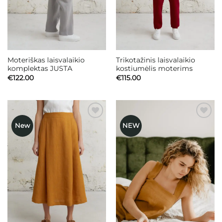
Moteriškas laisvalaikio
Trikotažinis laisvalaikio
komplektas JUSTA
kostiumėlis moterims
€
122.00
€
115.00
New
NEW
Mėgstamiausias
Mėgstamiausias