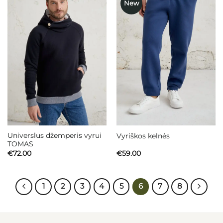
New
Mėgstamiausias
Mėgstamiausias
Universlus džemperis vyrui
Vyriškos kelnės
TOMAS
€
72.00
€
59.00
1
2
3
4
5
6
7
8