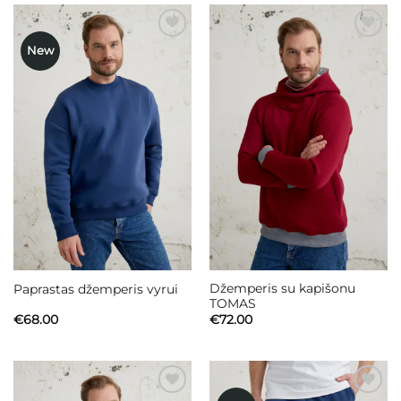
New
Mėgstamiausias
Mėgstamiausias
Džemperis su kapišonu
Paprastas džemperis vyrui
TOMAS
€
68.00
€
72.00