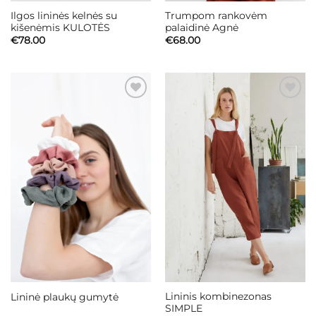
Ilgos lininės kelnės su
Trumpom rankovėm
kišenėmis KULOTĖS
palaidinė Agnė
€
78.00
€
68.00
Mėgstamiausias
Mėgstamiausias
Lininis kombinezonas
Lininė plaukų gumytė
SIMPLE