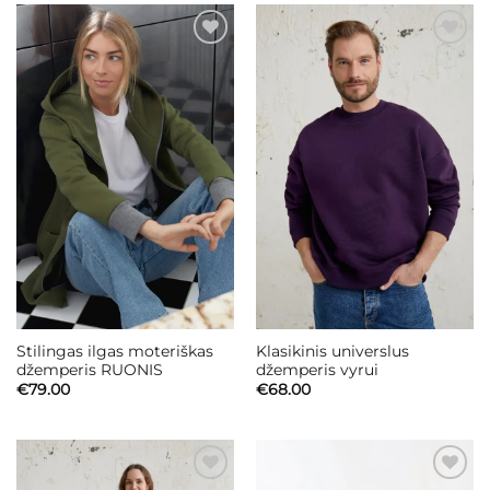
€150.00
Mėgstamiausias
Mėgstamiausias
Stilingas ilgas moteriškas
Klasikinis universlus
džemperis RUONIS
džemperis vyrui
€
79.00
€
68.00