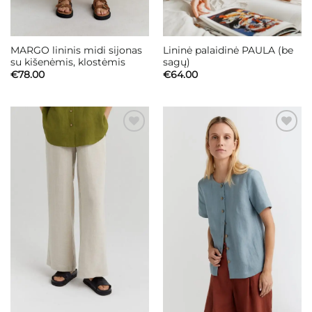
MARGO lininis midi sijonas
Lininė palaidinė PAULA (be
su kišenėmis, klostėmis
sagų)
€
78.00
€
64.00
Mėgstamiausias
Mėgstamiausias