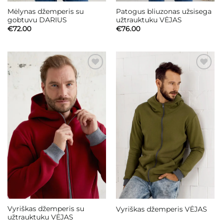
Mėlynas džemperis su
Patogus bliuzonas užsisega
gobtuvu DARIUS
užtrauktuku VĖJAS
€
72.00
€
76.00
Mėgstamiausias
Mėgstamiausias
Vyriškas džemperis su
Vyriškas džemperis VĖJAS
užtrauktuku VĖJAS