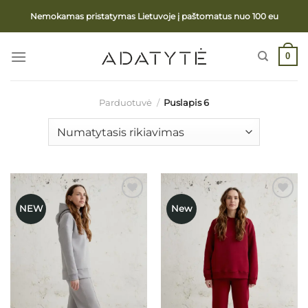
Skip
Nemokamas pristatymas Lietuvoje į paštomatus nuo 100 eu
to
content
0
Parduotuvė
/
Puslapis 6
NEW
New
Mėgstamiausias
Mėgstamiausias