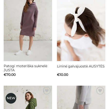
Mėgstamiausias
Mėgstamiausias
Patogi moteriška suknelė
Lininė galvajuostė AUSYTĖS
JUSTA
€
70.00
€
10.00
NEW
Mėgstamiausias
Mėgstamiausias