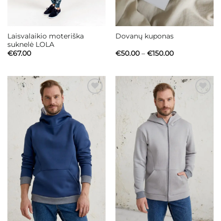
Laisvalaikio moteriška
Dovanų kuponas
suknelė LOLA
Price
€
67.00
€
50.00
–
€
150.00
range:
€50.00
through
€150.00
Mėgstamiausias
Mėgstamiausias