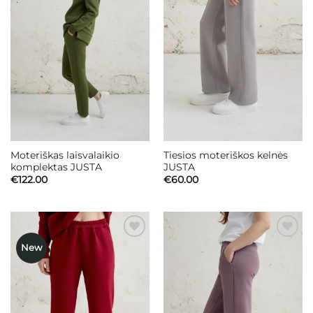
Moteriškas laisvalaikio
Tiesios moteriškos kelnės
komplektas JUSTA
JUSTA
€
122.00
€
60.00
New
Mėgstamiausias
Mėgstamiausias