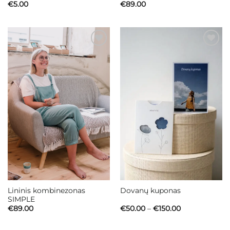
€
5.00
€
89.00
Mėgstamiausias
Mėgstamiausias
Lininis kombinezonas
Dovanų kuponas
SIMPLE
Price
€
89.00
€
50.00
–
€
150.00
range:
€50.00
through